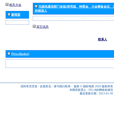
相关大会
无线电通信部门各组(研究组、特委会、大会筹备会议、
的候选人
新闻室
其它信息
联系人
[Newsflashes]
回到本页页首
-
反馈意见
-
请与我们联系
-
版权 © 国际电联 2026
版权所有
本网页联系人 :
ITU-R的网络协调员
最近更新日期 : 2013-01-30