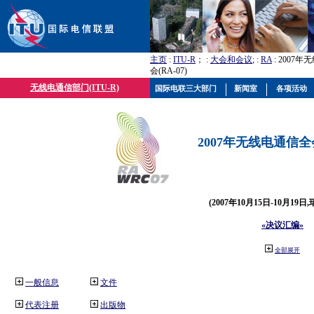
主页
:
ITU-R
； :
大会和会议
; :
RA
: 2007
会(RA-07)
无线电通信部门(ITU-R)
国际电联三大部门
新闻室
各项活动
2007年无线电通信全会(
(2007年10月15日-10月19日
«决议汇编»
全部展开
一般信息
文件
代表注册
出版物