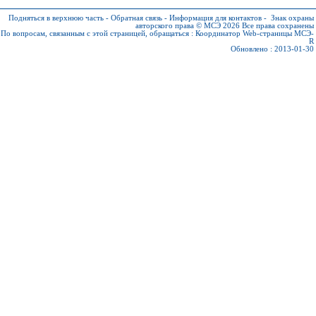
Подняться в верхнюю часть
-
Обратная связь
-
Информация для контактов
-
Знак охраны
авторского права © МСЭ 2026
Все права сохранены
По вопросам, связанным с этой страницей, обращаться :
Координатор Web-страницы МСЭ-
R
Обновлено : 2013-01-30