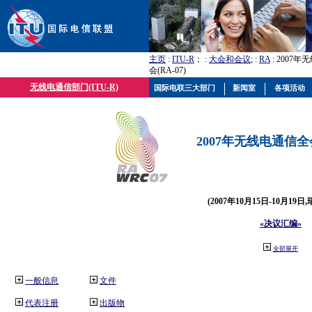
主页
:
ITU-R
； :
大会和会议
; :
RA
: 2007
会(RA-07)
无线电通信部门(ITU-R)
国际电联三大部门
新闻室
各项活动
2007年无线电通信全会(
(2007年10月15日-10月19日
«决议汇编»
全部展开
一般信息
文件
代表注册
出版物