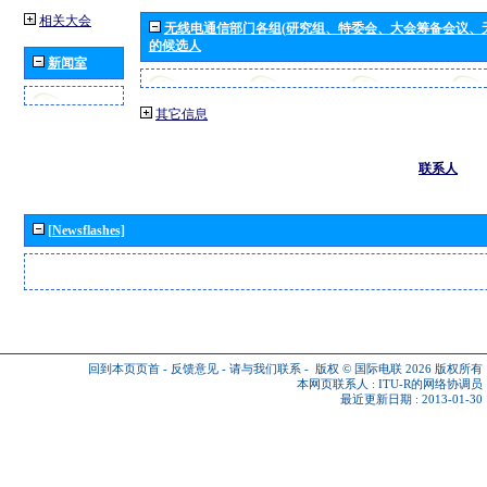
相关大会
无线电通信部门各组(研究组、特委会、大会筹备会议、
的候选人
新闻室
其它信息
联系人
[Newsflashes]
回到本页页首
-
反馈意见
-
请与我们联系
-
版权 © 国际电联 2026
版权所有
本网页联系人 :
ITU-R的网络协调员
最近更新日期 : 2013-01-30