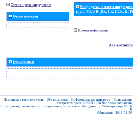
Относящиеся конференции
Кандидаты на посты председател
групп МСЭ-R (ИК, СК, ПСК, КГР)
Отдел новостей
Прочая информация
Для контакто
[Newsflashes]
Подняться в верхнюю часть
-
Обратная связь
-
Информация для контактов
-
Знак охраны
авторского права © МСЭ 2026
Все права сохранены
По вопросам, связанным с этой страницей, обращаться :
Координатор Web-страницы МСЭ-
R
Обновлено : 2013-01-30