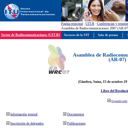
Pagína principal
:
UIT-R
:
Conferencias y reunio
Asamblea de Radiocomunicaciones 2007 (AR-07
Sector de Radiocomunicaciones (UIT-R)
Sectores de la UIT
Sala de prensa
Asamblea de Radiocomun
(AR-07)
(Ginebra, Suiza, 15 de octubre-19
Libro del Resoluci
Expandir todo
Información general
Documentos
Inscripción de delegados
Publicaciones