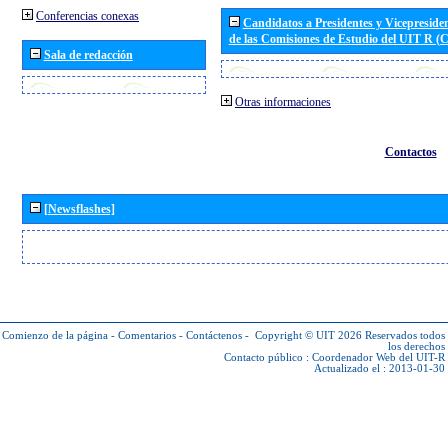
Conferencias conexas
Candidatos a Presidentes y Vicepreside
de las Comisiones de Estudio del UIT R 
Sala de redacción
Otras informaciones
Contactos
[Newsflashes]
Comienzo de la página
-
Comentarios
-
Contáctenos
-
Copyright © UIT 2026
Reservados todos
los derechos
Contacto público :
Coordenador Web del UIT-R
Actualizado el : 2013-01-30