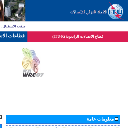
صفحة الاستقبال
:
ق
قطاعات الاتح
قطاع الاتصالات الراديوية (ITU-R)
معلومات عامة