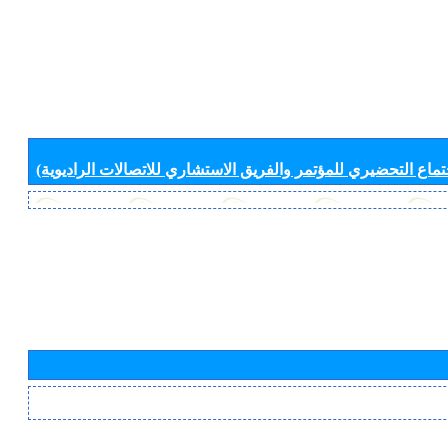
جتماع التحضيري للمؤتمر والفريق الاستشاري للاتصالات الراديوية)