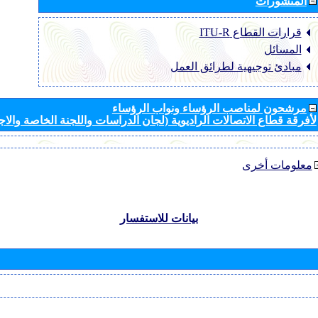
المنشورات
قرارات القطاع ‏ITU-R
المسائل
مبادئ توجيهية لطرائق العمل
مرشحون لمناصب الرؤساء ونواب الرؤساء
لأفرقة قطاع الاتصالات الراديوية (لجان الدراسات واللجنة الخاصة والا
معلومات أخرى
بيانات للاستفسار