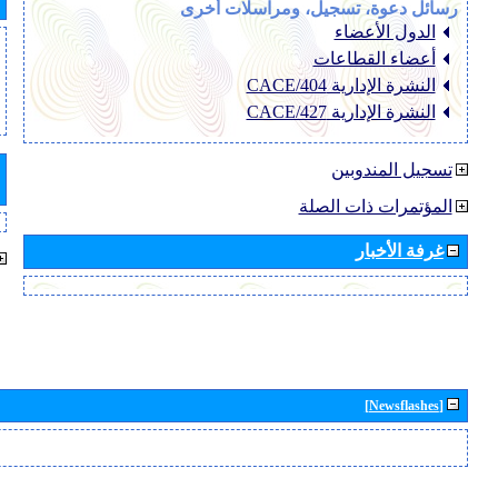
رسائل دعوة، تسجيل، ومراسلات أخرى
الدول الأعضاء
أعضاء القطاعات
النشرة الإدارية CACE/404
النشرة الإدارية CACE/427
تسجيل المندوبين
المؤتمرات ذات الصلة
غرفة الأخبار
[Newsflashes]