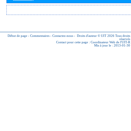
Début de page
-
Commentaires
-
Contactez-nous
-
Droits d'auteur © UIT 2026
Tous droits
réservés
Contact pour cette page :
Coordinateur Web de l'UIT-R
Mis à jour le : 2013-01-30