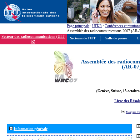
Page principale
:
UIT-R
:
Conférences et réunion
Assemblée des radiocommunications 2007 (AR-
Secteur des radiocommunications (UIT-
Secteurs de l'UIT
Salle de presse
E
R)
Assemblée des radiocom
(AR-07
(Genève, Suisse, 15 octobre
Livre des Résol
Masquer to
Information générale