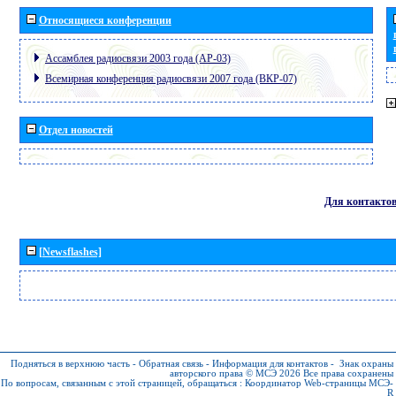
Относящиеся конференции
Ассамблея радиосвязи 2003 года (АР-03)
Всемирная конференция радиосвязи 2007 года (ВКР-07)
Отдел новостей
Для контакто
[Newsflashes]
Подняться в верхнюю часть
-
Обратная связь
-
Информация для контактов
-
Знак охраны
авторского права © МСЭ 2026
Все права сохранены
По вопросам, связанным с этой страницей, обращаться :
Координатор Web-страницы МСЭ-
R