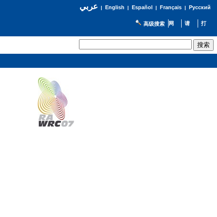
عربي
English
Español
Français
Русский
|
|
|
|
高级搜索