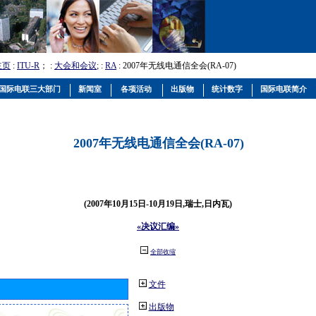
主页
:
ITU-R
； :
大会和会议
; :
RA
: 2007年无线电通信全会(RA-07)
国际电联三大部门
新闻室
各项活动
出版物
统计数字
国际电联简介
2007年无线电通信全会(RA-07)
(2007年10月15日-10月19日,瑞士,日内瓦)
«决议汇编»
全部收缩
文件
出版物