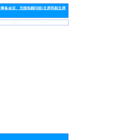
会筹备会议、无线电顾问组)主席和副主席