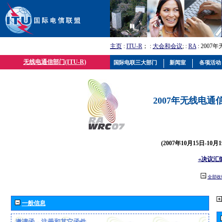
主页
:
ITU-R
； :
大会和会议
; :
RA
: 2007
无线电通信部门(ITU-R)
国际电联三大部门
新闻室
各项活动
2007年无线电通信
(2007年10月15日-10
«决议汇
全部收
一般信息
邀请函、注册和其它函件