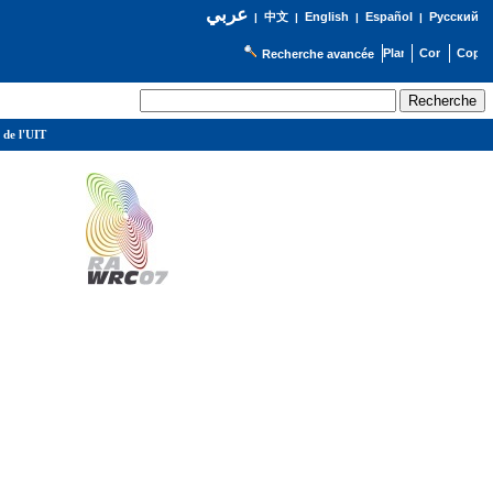
عربي
English
Español
Русский
|
中文
|
|
|
Recherche avancée
 de l'UIT