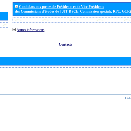
Candidats aux postes de Présidents et de Vice-Présidents
des Commissions d'études de l'UIT-R (CE, Commission spéciale, RPC, GCR)
Autres informations
Contacts
Déb