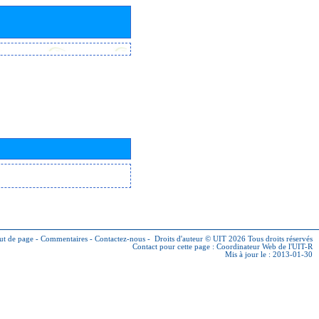
ut de page
-
Commentaires
-
Contactez-nous
-
Droits d'auteur © UIT 2026
Tous droits réservés
Contact pour cette page :
Coordinateur Web de l'UIT-R
Mis à jour le : 2013-01-30