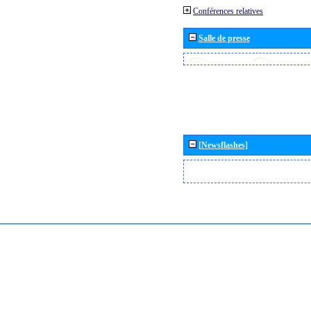
Conférences relatives
Salle de presse
[Newsflashes]