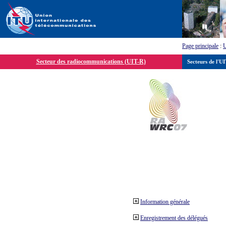
Page principale
:
Secteur des radiocommunications (UIT-R)
Secteurs de l'U
Information générale
Enregistrement des délégués