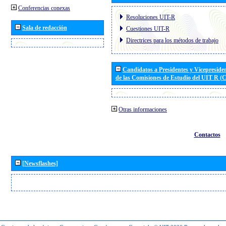
Conferencias conexas
Resoluciones UIT-R
Sala de redacción
Cuestiones UIT-R
Directrices para los métodos de trabajo
Candidatos a Presidentes y Vicepreside
de las Comisiones de Estudio del UIT R 
Otras informaciones
Contactos
[Newsflashes]