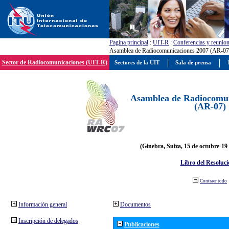
Pagína principal
:
UIT-R
:
Conferencias y reunio
Asamblea de Radiocomunicaciones 2007 (AR-07
Sector de Radiocomunicaciones (UIT-R)
Sectores de la UIT
Sala de prensa
Asamblea de Radiocomun
(AR-07)
(Ginebra, Suiza, 15 de octubre-19
Libro del Resoluci
Contraer todo
Información general
Documentos
Inscripción de delegados
Publicaciones