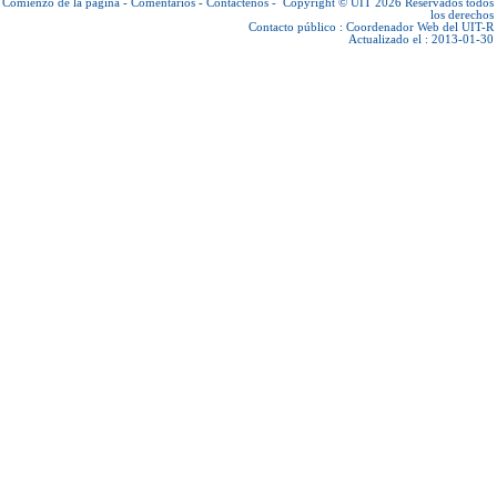
Comienzo de la página
-
Comentarios
-
Contáctenos
-
Copyright © UIT 2026
Reservados todos
los derechos
Contacto público :
Coordenador Web del UIT-R
Actualizado el : 2013-01-30