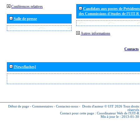
Conférences relatives
Candidats aux postes de Présidents 
des Commissions d'études de l'UIT-R
Salle de presse
Autres informations
Contacts
[Newsflashes]
Début de page
-
Commentaires
-
Contactez-nous
-
Droits d'auteur © UIT 2026
Tous droits
réservés
Contact pour cette page :
Coordinateur Web de l'UIT-R
Mis à jour le : 2013-01-30