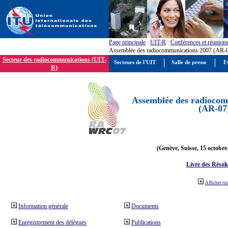
Page principale
:
UIT-R
:
Conférences et réunion
Assemblée des radiocommunications 2007 (AR-
Secteur des radiocommunications (UIT-
Secteurs de l'UIT
Salle de presse
E
R)
Assemblée des radiocom
(AR-07
(Genève, Suisse, 15 octobre
Livre des Résol
Afficher to
Information générale
Documents
Enregistrement des délégués
Publications