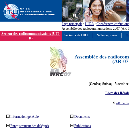
Page principale
:
UIT-R
:
Conférences et réunion
Assemblée des radiocommunications 2007 (AR-
Secteur des radiocommunications (UIT-
Secteurs de l'UIT
Salle de presse
E
R)
Assemblée des radiocom
(AR-07
(Genève, Suisse, 15 octobre
Livre des Résol
Afficher to
Information générale
Documents
Enregistrement des délégués
Publications