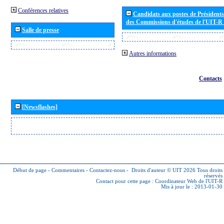
Conférences relatives
Candidats aux postes de Présidents 
des Commissions d'études de l'UIT-R
Salle de presse
Autres informations
Contacts
[Newsflashes]
Début de page
-
Commentaires
-
Contactez-nous
-
Droits d'auteur © UIT 2026
Tous droits
réservés
Contact pour cette page :
Coordinateur Web de l'UIT-R
Mis à jour le : 2013-01-30