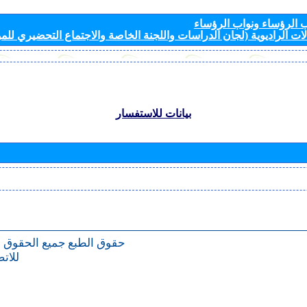
الرؤساء ونواب الرؤساء
ات الراديوية (لجان الدراسات واللجنة الخاصة والاجتماع التحضيري للمؤ
بيانات للاستفسار
حقوق الطبع
جميع الحقوق 
للات