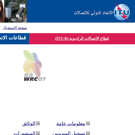
صفحة الاستقبال
:
ق
قطاعات الاتح
قطاع الاتصالات الراديوية (ITU-R)
معلومات عامة
الوثائق
تسجيل المندوبين
المنشورات