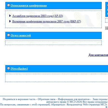
Относящиеся конференции
Ассамблея радиосвязи 2003 года (АР-03)
Всемирная конференция радиосвязи 2007 года (ВКР-07)
Отдел новостей
Для контакто
[Newsflashes]
Подняться в верхнюю часть
-
Обратная связь
-
Информация для контактов
-
Знак охраны
авторского права © МСЭ 2026
Все права сохранены
По вопросам, связанным с этой страницей, обращаться :
Координатор Web-страницы МСЭ-
R