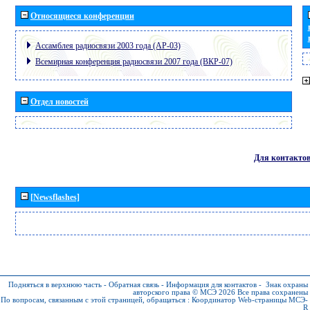
Относящиеся конференции
Ассамблея радиосвязи 2003 года (АР-03)
Всемирная конференция радиосвязи 2007 года (ВКР-07)
Отдел новостей
Для контакто
[Newsflashes]
Подняться в верхнюю часть
-
Обратная связь
-
Информация для контактов
-
Знак охраны
авторского права © МСЭ 2026
Все права сохранены
По вопросам, связанным с этой страницей, обращаться :
Координатор Web-страницы МСЭ-
R