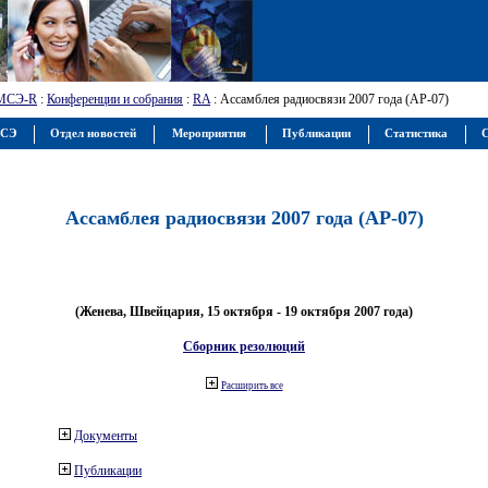
МСЭ-R
:
Конференции и собрания
:
RA
: Ассамблея радиосвязи 2007 года (АР-07)
МСЭ
Отдел новостей
Мероприятия
Публикации
Статистика
С
Ассамблея радиосвязи 2007 года (АР-07)
(Женева, Швейцария, 15 октября - 19 октября 2007 года)
Сборник резолюций
Расширить все
Документы
Публикации