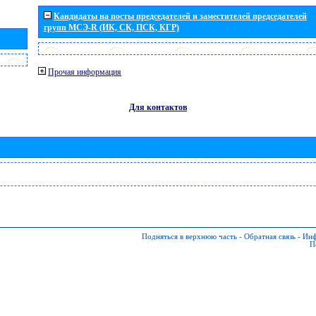
Кандидаты на посты председателей и заместителей председателей
групп МСЭ-R (ИК, СК, ПСК, КГР)
Прочая информация
Для контактов
Подняться в верхнюю часть
-
Обратная связь
-
Инф
П