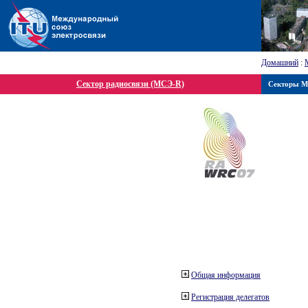
Домашний
:
Сектор радиосвязи (МСЭ-R)
Секторы 
Общая информация
Регистрация делегатов