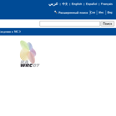
عربي
English
Español
Français
|
中文
|
|
|
Расширенный поиск
ведения о МСЭ