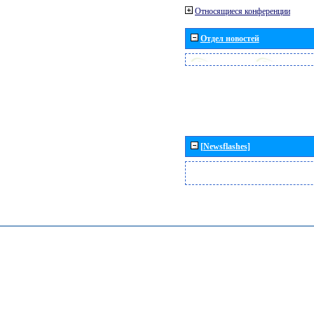
Относящиеся конференции
Отдел новостей
[Newsflashes]