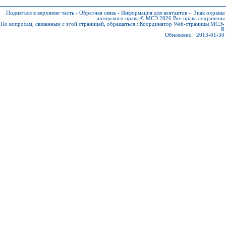
Подняться в верхнюю часть
-
Обратная связь
-
Информация для контактов
-
Знак охраны
авторского права © МСЭ 2026
Все права сохранены
По вопросам, связанным с этой страницей, обращаться :
Координатор Web-страницы МСЭ-
R
Обновлено : 2013-01-30