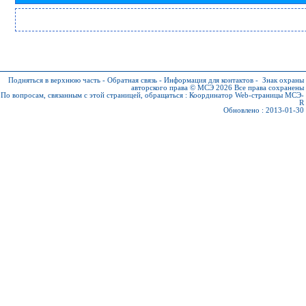
Подняться в верхнюю часть
-
Обратная связь
-
Информация для контактов
-
Знак охраны
авторского права © МСЭ 2026
Все права сохранены
По вопросам, связанным с этой страницей, обращаться :
Координатор Web-страницы МСЭ-
R
Обновлено : 2013-01-30