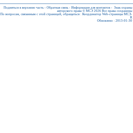
Подняться в верхнюю часть
-
Обратная связь
-
Информация для контактов
-
Знак охраны
авторского права © МСЭ 2026
Все права сохранены
По вопросам, связанным с этой страницей, обращаться :
Координатор Web-страницы МСЭ-
R
Обновлено : 2013-01-30