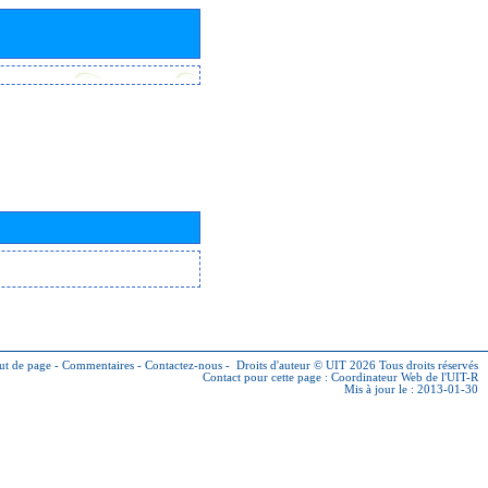
ut de page
-
Commentaires
-
Contactez-nous
-
Droits d'auteur © UIT 2026
Tous droits réservés
Contact pour cette page :
Coordinateur Web de l'UIT-R
Mis à jour le : 2013-01-30