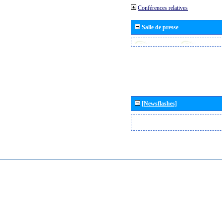
Conférences relatives
Salle de presse
[Newsflashes]