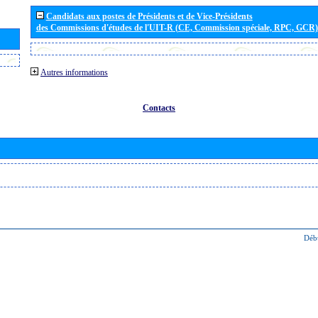
Candidats aux postes de Présidents et de Vice-Présidents
des Commissions d'études de l'UIT-R (CE, Commission spéciale, RPC, GCR)
Autres informations
Contacts
Déb