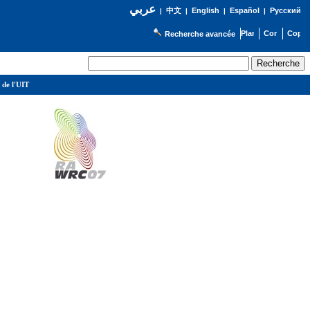
عربي
English
Español
Русский
|
中文
|
|
|
Recherche avancée
 de l'UIT