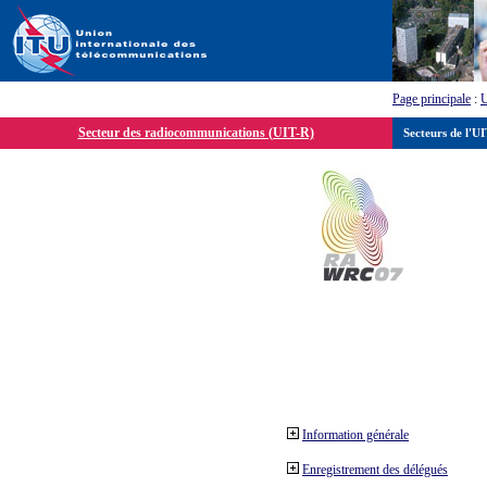
Page principale
:
Secteur des radiocommunications (UIT-R)
Secteurs de l'U
Information générale
Enregistrement des délégués