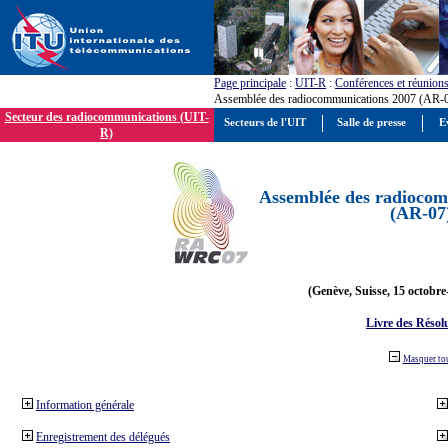
Page principale
:
UIT-R
:
Conférences et réunion
Assemblée des radiocommunications 2007 (AR-
Secteur des radiocommunications (UIT-
Secteurs de l'UIT
Salle de presse
E
R)
Assemblée des radiocom
(AR-07
(Genève, Suisse, 15 octobre
Livre des Résol
Masquer to
Information générale
Enregistrement des délégués