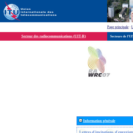
Page principale
:
Secteur des radiocommunications (UIT-R)
Secteurs de l'U
Information générale
Lettres d´invitations, d´enregis