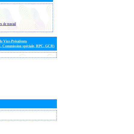
s de travail
de Vice-Présidents
E, Commission spéciale, RPC, GCR)