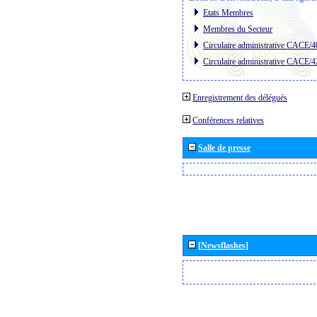
Etats Membres
Membres du Secteur
Circulaire administrative CACE/4
Circulaire administrative CACE/4
Enregistrement des délégués
Conférences relatives
Salle de presse
[Newsflashes]