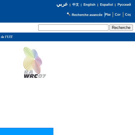
عربي
English
Español
Русский
|
中文
|
|
|
Recherche avancée
 de l'UIT