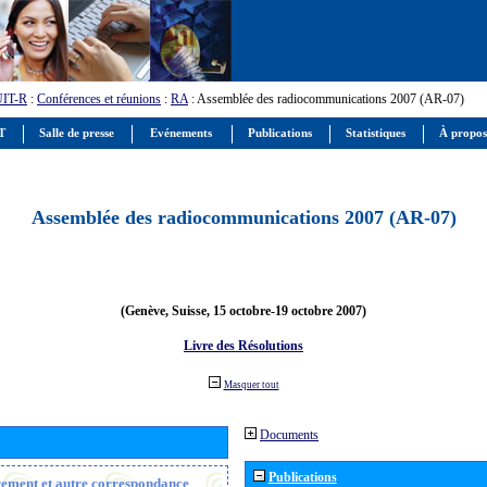
UIT-R
:
Conférences et réunions
:
RA
: Assemblée des radiocommunications 2007 (AR-07)
IT
Salle de presse
Evénements
Publications
Statistiques
À propos
Assemblée des radiocommunications 2007 (AR-07)
(Genève, Suisse, 15 octobre-19 octobre 2007)
Livre des Résolutions
Masquer tout
Documents
Publications
trement et autre correspondance