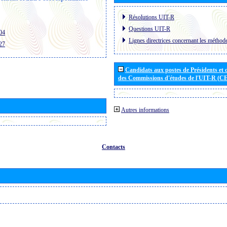
Résolutions UIT-R
Questions UIT-R
04
Lignes directrices concernant les méthode
27
Candidats aux postes de Présidents et 
des Commissions d'études de l'UIT-R (C
Autres informations
Contacts