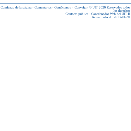
Comienzo de la página
-
Comentarios
-
Contáctenos
-
Copyright © UIT 2026
Reservados todos
los derechos
Contacto público :
Coordenador Web del UIT-R
Actualizado el : 2013-01-30