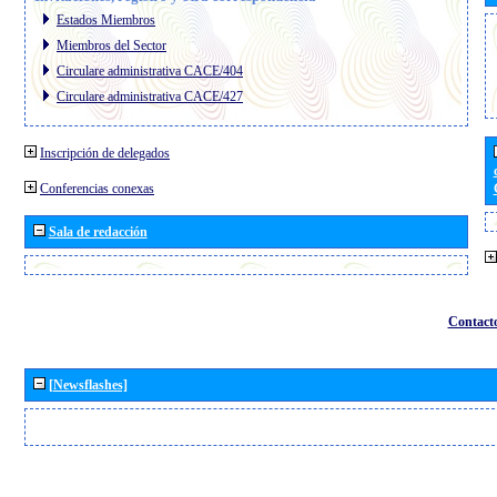
Estados Miembros
Miembros del Sector
Circulare administrativa CACE/404
Circulare administrativa CACE/427
Inscripción de delegados
Conferencias conexas
Sala de redacción
Contact
[Newsflashes]