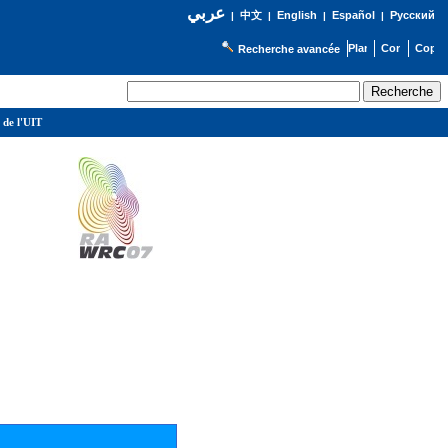
عربي
English
Español
Русский
|
中文
|
|
|
Recherche avancée
 de l'UIT