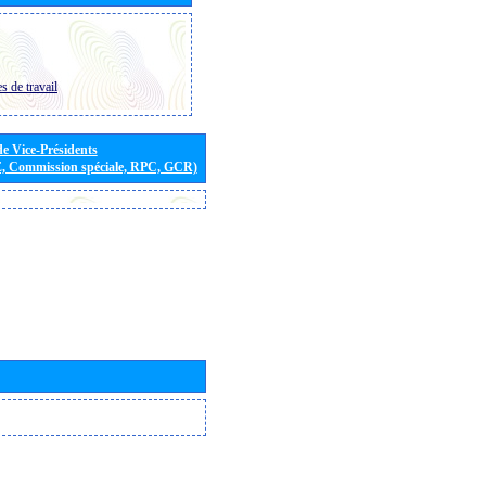
s de travail
de Vice-Présidents
E, Commission spéciale, RPC, GCR)