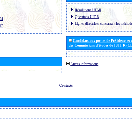
Résolutions UIT-R
Questions UIT-R
04
Lignes directrices concernant les méthode
27
Candidats aux postes de Présidents et 
des Commissions d'études de l'UIT-R (C
Autres informations
Contacts