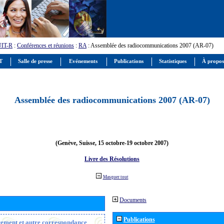
UIT-R
:
Conférences et réunions
:
RA
: Assemblée des radiocommunications 2007 (AR-07)
IT
Salle de presse
Evénements
Publications
Statistiques
À propos
Assemblée des radiocommunications 2007 (AR-07)
(Genève, Suisse, 15 octobre-19 octobre 2007)
Livre des Résolutions
Masquer tout
Documents
Publications
trement et autre correspondance