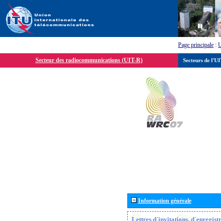
Page principale
:
Secteur des radiocommunications (UIT-R)
Secteurs de l'U
Information générale
Lettres d´invitations, d´enregis