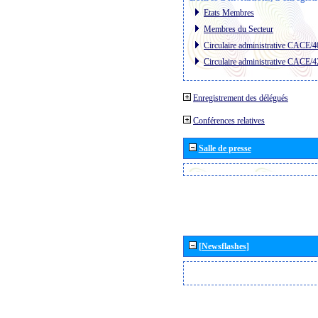
Etats Membres
Membres du Secteur
Circulaire administrative CACE/4
Circulaire administrative CACE/4
Enregistrement des délégués
Conférences relatives
Salle de presse
[Newsflashes]