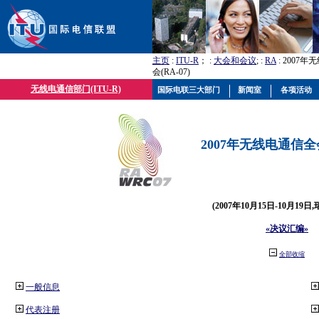
主页
:
ITU-R
； :
大会和会议
; :
RA
: 2007
会(RA-07)
无线电通信部门(ITU-R)
国际电联三大部门
新闻室
各项活动
2007年无线电通信全会(
(2007年10月15日-10月19日
«决议汇编»
全部收缩
一般信息
代表注册