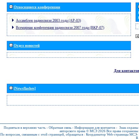
Относящиеся конференции
Ассамблея радиосвязи 2003 года (АР-03)
Всемирная конференция радиосвязи 2007 года (ВКР-07)
Отдел новостей
Для контакто
[Newsflashes]
Подняться в верхнюю часть
-
Обратная связь
-
Информация для контактов
-
Знак охраны
авторского права © МСЭ 2026
Все права сохранены
По вопросам, связанным с этой страницей, обращаться :
Координатор Web-страницы МСЭ-
R