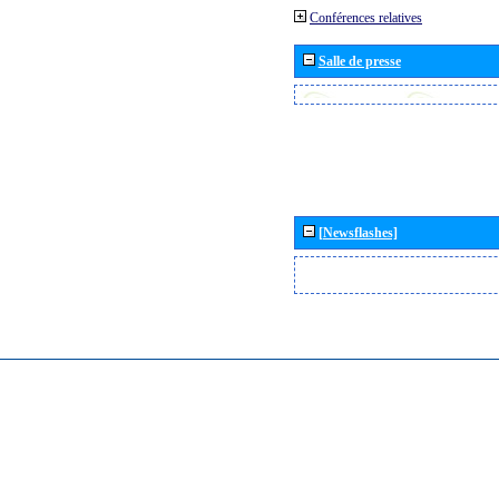
Conférences relatives
Salle de presse
[Newsflashes]