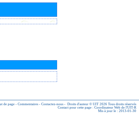
ut de page
-
Commentaires
-
Contactez-nous
-
Droits d'auteur © UIT 2026
Tous droits réservés
Contact pour cette page :
Coordinateur Web de l'UIT-R
Mis à jour le : 2013-01-30