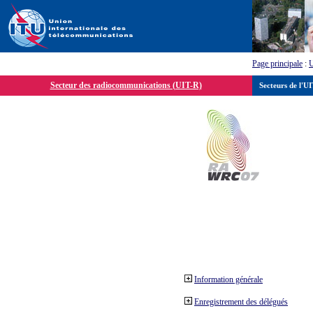
Page principale
:
Secteur des radiocommunications (UIT-R)
Secteurs de l'U
Information générale
Enregistrement des délégués