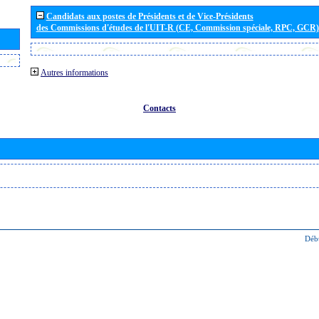
Candidats aux postes de Présidents et de Vice-Présidents
des Commissions d'études de l'UIT-R (CE, Commission spéciale, RPC, GCR)
Autres informations
Contacts
Déb