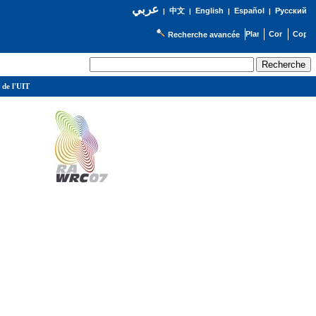
عربي
English
Español
Русский
|
中文
|
|
|
Recherche avancée
 de l'UIT