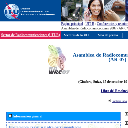
Pagína principal
:
UIT-R
:
Conferencias y reunio
Asamblea de Radiocomunicaciones 2007 (AR-07
Sector de Radiocomunicaciones (UIT-R)
Sectores de la UIT
Sala de prensa
Asamblea de Radiocomun
(AR-07)
(Ginebra, Suiza, 15 de octubre-19
Libro del Resoluci
Contraer todo
Información general
Invitaciones, registro y otra correspondencia