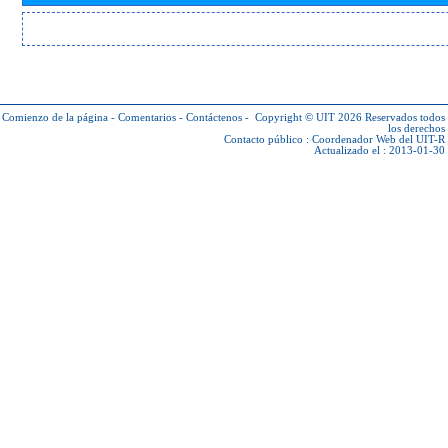
Comienzo de la página
-
Comentarios
-
Contáctenos
-
Copyright © UIT 2026
Reservados todos
los derechos
Contacto público :
Coordenador Web del UIT-R
Actualizado el : 2013-01-30