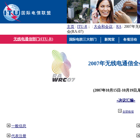
主页
:
ITU-R
； :
大会和会议
; :
RA
: 2007
会(RA-07)
无线电通信部门(ITU-R)
国际电联三大部门
新闻室
各项活动
2007年无线电通信全会(
(2007年10月15日-10月19日
«决议汇编»
全部收缩
一般信息
代表注册