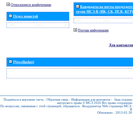
Относящиеся конференции
Кандидаты на посты председател
групп МСЭ-R (ИК, СК, ПСК, КГР)
Отдел новостей
Прочая информация
Для контакто
[Newsflashes]
Подняться в верхнюю часть
-
Обратная связь
-
Информация для контактов
-
Знак охраны
авторского права © МСЭ 2026
Все права сохранены
По вопросам, связанным с этой страницей, обращаться :
Координатор Web-страницы МСЭ-
R
Обновлено : 2013-01-30