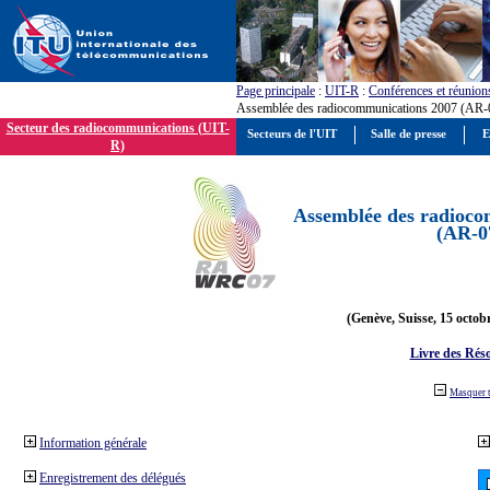
Page principale
:
UIT-R
:
Conférences et réunion
Assemblée des radiocommunications 2007 (AR-
Secteur des radiocommunications (UIT-
Secteurs de l'UIT
Salle de presse
E
R)
Assemblée des radioco
(AR-0
(Genève, Suisse, 15 octob
Livre des Réso
Masquer 
Information générale
Enregistrement des délégués