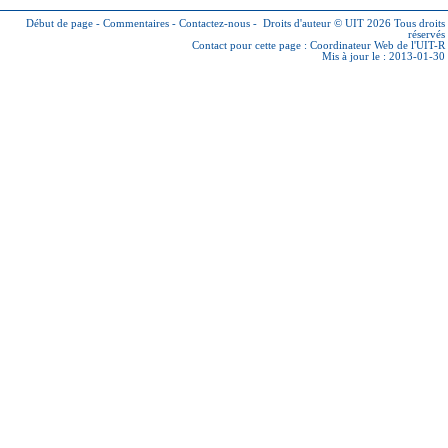
Début de page
-
Commentaires
-
Contactez-nous
-
Droits d'auteur © UIT 2026
Tous droits
réservés
Contact pour cette page :
Coordinateur Web de l'UIT-R
Mis à jour le : 2013-01-30