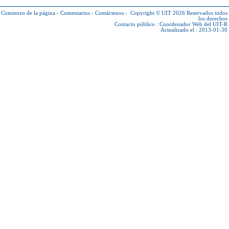
Comienzo de la página
-
Comentarios
-
Contáctenos
-
Copyright © UIT 2026
Reservados todos
los derechos
Contacto público :
Coordenador Web del UIT-R
Actualizado el : 2013-01-30