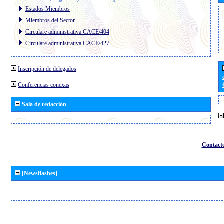
Estados Miembros
Miembros del Sector
Circulare administrativa CACE/404
Circulare administrativa CACE/427
Inscripción de delegados
Conferencias conexas
Sala de redacción
Contact
[Newsflashes]