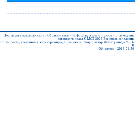
Подняться в верхнюю часть
-
Обратная связь
-
Информация для контактов
-
Знак охраны
авторского права © МСЭ 2026
Все права сохранены
По вопросам, связанным с этой страницей, обращаться :
Координатор Web-страницы МСЭ-
R
Обновлено : 2013-01-30