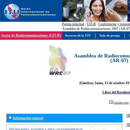
Pagína principal
:
UIT-R
:
Conferencias y reunio
Asamblea de Radiocomunicaciones 2007 (AR-07
Sector de Radiocomunicaciones (UIT-R)
Sectores de la UIT
Sala de prensa
Asamblea de Radiocomun
(AR-07)
(Ginebra, Suiza, 15 de octubre-19
Libro del Resoluci
Contraer todo
Información general
Invitaciones, registro y otra correspondencia