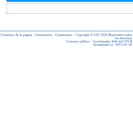
Comienzo de la página
-
Comentarios
-
Contáctenos
-
Copyright © UIT 2026
Reservados todos
los derechos
Contacto público :
Coordenador Web del UIT-R
Actualizado el : 2013-01-30