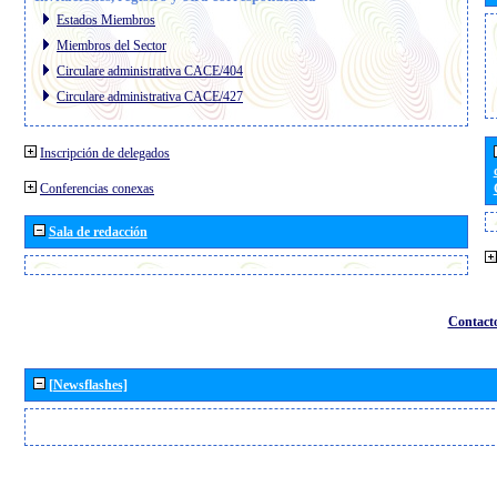
Estados Miembros
Miembros del Sector
Circulare administrativa CACE/404
Circulare administrativa CACE/427
Inscripción de delegados
Conferencias conexas
Sala de redacción
Contact
[Newsflashes]