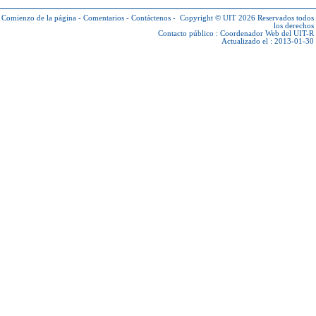
Comienzo de la página
-
Comentarios
-
Contáctenos
-
Copyright © UIT 2026
Reservados todos
los derechos
Contacto público :
Coordenador Web del UIT-R
Actualizado el : 2013-01-30