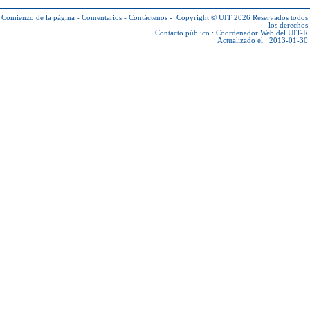
Comienzo de la página
-
Comentarios
-
Contáctenos
-
Copyright © UIT 2026
Reservados todos
los derechos
Contacto público :
Coordenador Web del UIT-R
Actualizado el : 2013-01-30