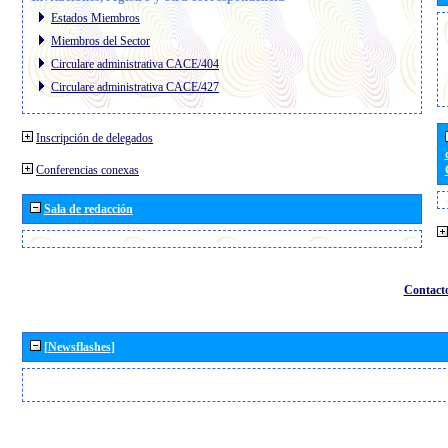
Estados Miembros
Miembros del Sector
Circulare administrativa CACE/404
Circulare administrativa CACE/427
Inscripción de delegados
Conferencias conexas
Sala de redacción
Contact
[Newsflashes]