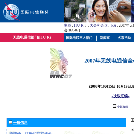
主页
:
ITU-R
； :
大会和会议
; :
RA
: 2007
会(RA-07)
无线电通信部门(ITU-R)
国际电联三大部门
新闻室
各项活动
2007年无线电通信全会(
(2007年10月15日-10月19日
«决议汇编»
全部收缩
一般信息
邀请函、注册和其它函件