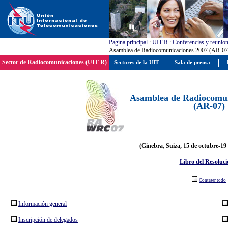
Pagína principal
:
UIT-R
:
Conferencias y reunio
Asamblea de Radiocomunicaciones 2007 (AR-07
Sector de Radiocomunicaciones (UIT-R)
Sectores de la UIT
Sala de prensa
Asamblea de Radiocomun
(AR-07)
(Ginebra, Suiza, 15 de octubre-19
Libro del Resoluci
Contraer todo
Información general
Inscripción de delegados