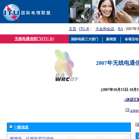
主页
:
ITU-R
； :
大会和会议
; :
RA
: 2007
无线电通信部门(ITU-R)
国际电联三大部门
新闻室
各项活动
2007年无线电通信
(2007年10月15日-10
«决议汇
全部收
一般信息
邀请函、注册和其它函件