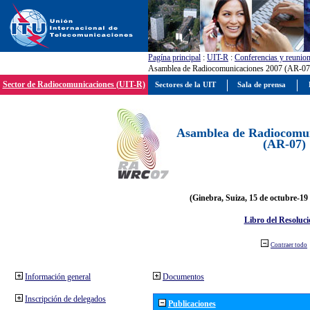
Pagína principal
:
UIT-R
:
Conferencias y reunio
Asamblea de Radiocomunicaciones 2007 (AR-07
Sector de Radiocomunicaciones (UIT-R)
Sectores de la UIT
Sala de prensa
Asamblea de Radiocomun
(AR-07)
(Ginebra, Suiza, 15 de octubre-19
Libro del Resoluci
Contraer todo
Información general
Documentos
Inscripción de delegados
Publicaciones