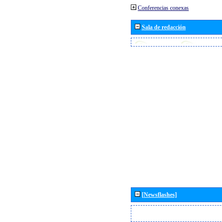
Conferencias conexas
Sala de redacción
[Newsflashes]