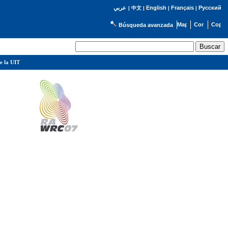
English
Français
Русский
عربي
|
中文
|
|
|
Búsqueda avanzada
e la UIT