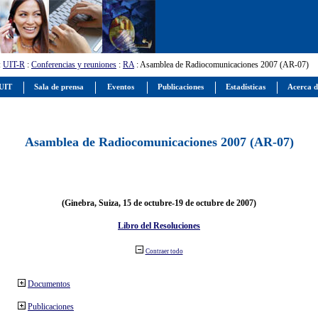
:
UIT-R
:
Conferencias y reuniones
:
RA
: Asamblea de Radiocomunicaciones 2007 (AR-07)
 UIT
Sala de prensa
Eventos
Publicaciones
Estadísticas
Acerca d
Asamblea de Radiocomunicaciones 2007 (AR-07)
(Ginebra, Suiza, 15 de octubre-19 de octubre de 2007)
Libro del Resoluciones
Contraer todo
Documentos
Publicaciones