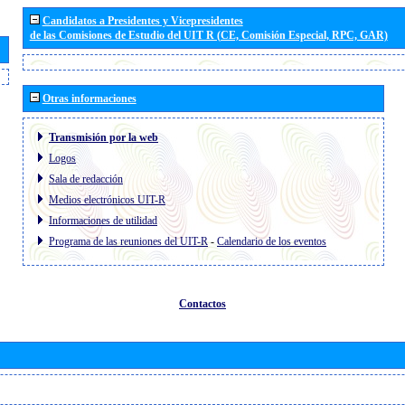
Candidatos a Presidentes y Vicepresidentes
de las Comisiones de Estudio del UIT R (CE, Comisión Especial, RPC, GAR)
Otras informaciones
Transmisión por la web
Logos
Sala de redacción
Medios electrónicos UIT-R
Informaciones de utilidad
Programa de las reuniones del UIT-R
-
Calendario de los eventos
Contactos