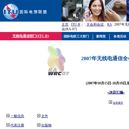
主页
:
ITU-R
； :
大会和会议
; :
RA
: 2007
会(RA-07)
无线电通信部门(ITU-R)
国际电联三大部门
新闻室
各项活动
2007年无线电通信全会(
(2007年10月15日-10月19日
«决议汇编»
全部展开
一般信息
文件
代表注册
出版物