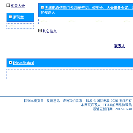
相关大会
无线电通信部门各组(研究组、特委会、大会筹备会议、
的候选人
新闻室
其它信息
联系人
[Newsflashes]
回到本页页首
-
反馈意见
-
请与我们联系
-
版权 © 国际电联 2026
版权所有
本网页联系人 :
ITU-R的网络协调员
最近更新日期 : 2013-01-30