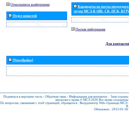
Относящиеся конференции
Кандидаты на посты председател
групп МСЭ-R (ИК, СК, ПСК, КГР)
Отдел новостей
Прочая информация
Для контакто
[Newsflashes]
Подняться в верхнюю часть
-
Обратная связь
-
Информация для контактов
-
Знак охраны
авторского права © МСЭ 2026
Все права сохранены
По вопросам, связанным с этой страницей, обращаться :
Координатор Web-страницы МСЭ-
R
Обновлено : 2013-01-30