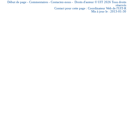
Début de page
-
Commentaires
-
Contactez-nous
-
Droits d'auteur © UIT 2026
Tous droits
réservés
Contact pour cette page :
Coordinateur Web de l'UIT-R
Mis à jour le : 2013-01-30