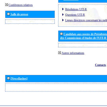
Conférences relatives
Résolutions UIT-R
Salle de presse
Questions UIT-R
Lignes directrices concernant les mét
Candidats aux postes de Présidents 
des Commissions d'études de l'UIT-R
Autres informations
Contacts
[Newsflashes]