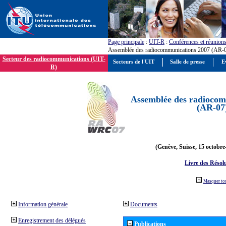
Page principale
:
UIT-R
:
Conférences et réunion
Assemblée des radiocommunications 2007 (AR-
Secteur des radiocommunications (UIT-
Secteurs de l'UIT
Salle de presse
E
R)
Assemblée des radiocom
(AR-07
(Genève, Suisse, 15 octobre
Livre des Résol
Masquer to
Information générale
Documents
Enregistrement des délégués
Publications