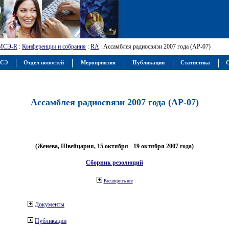
МСЭ-R
:
Конференции и собрания
:
RA
: Ассамблея радиосвязи 2007 года (АР-07)
МСЭ
Отдел новостей
Мероприятия
Публикации
Статистика
С
Ассамблея радиосвязи 2007 года (АР-07)
(Женева, Швейцария, 15 октября - 19 октября 2007 года)
Сборник резолюций
Расширить все
Документы
Публикации