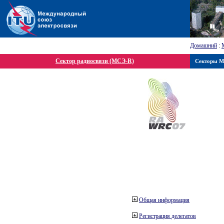
Домашний
:
Сектор радиосвязи (МСЭ-R)
Секторы 
Общая информация
Регистрация делегатов