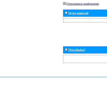
Относящиеся конференции
Отдел новостей
[Newsflashes]