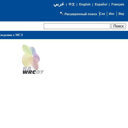
عربي
English
Español
Français
|
中文
|
|
|
Расширенный поиск
ведения о МСЭ