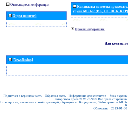
Относящиеся конференции
Кандидаты на посты председател
групп МСЭ-R (ИК, СК, ПСК, КГР)
Отдел новостей
Прочая информация
Для контакто
[Newsflashes]
Подняться в верхнюю часть
-
Обратная связь
-
Информация для контактов
-
Знак охраны
авторского права © МСЭ 2026
Все права сохранены
По вопросам, связанным с этой страницей, обращаться :
Координатор Web-страницы МСЭ-
R
Обновлено : 2013-01-30