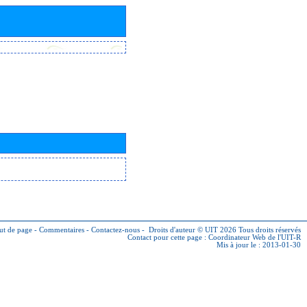
ut de page
-
Commentaires
-
Contactez-nous
-
Droits d'auteur © UIT 2026
Tous droits réservés
Contact pour cette page :
Coordinateur Web de l'UIT-R
Mis à jour le : 2013-01-30