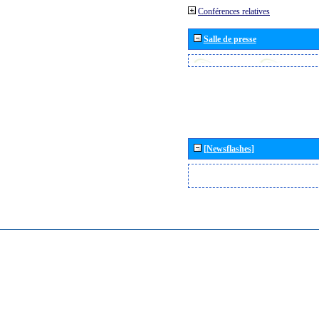
Conférences relatives
Salle de presse
[Newsflashes]