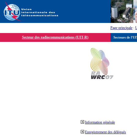
Page principale
:
Secteur des radiocommunications (UIT-R)
Secteurs de l'U
Information générale
Enregistrement des délégués