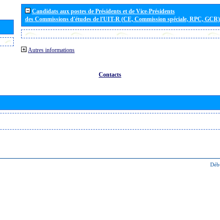
Candidats aux postes de Présidents et de Vice-Présidents
des Commissions d'études de l'UIT-R (CE, Commission spéciale, RPC, GCR)
Autres informations
Contacts
Déb