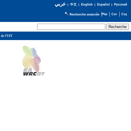
عربي
English
Español
Русский
|
中文
|
|
|
Recherche avancée
 de l'UIT