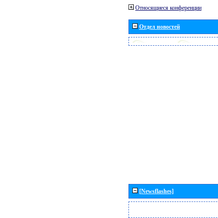
Относящиеся конференции
Отдел новостей
[Newsflashes]