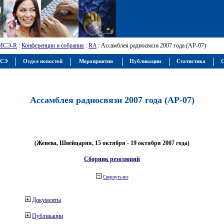
МСЭ-R
:
Конференции и собрания
:
RA
: Ассамблея радиосвязи 2007 года (АР-07)
МСЭ
Отдел новостей
Мероприятия
Публикации
Статистика
С
Ассамблея радиосвязи 2007 года (АР-07)
(Женева, Швейцария, 15 октября - 19 октября 2007 года)
Сборник резолюций
Свернуть все
Документы
Публикации