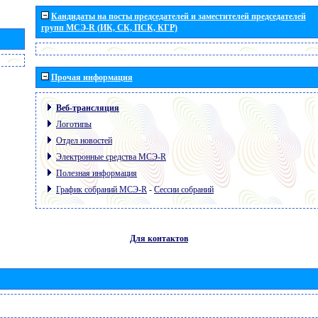
Кандидаты на посты председателей и заместителей председателей
групп МСЭ-R (ИК, СК, ПСК, КГР)
Прочая информация
Веб-трансляция
Логотипы
Отдел новостей
Электронные средства МСЭ-R
Полезная информация
График собраний МСЭ-R
-
Сессии собраний
Для контактов