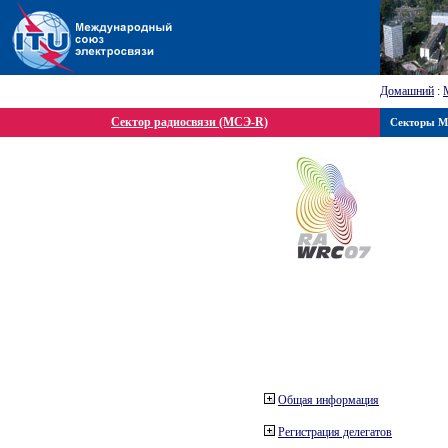
Домашний
:
Сектор радиосвязи (МСЭ-R)
Секторы 
Общая информация
Регистрация делегатов