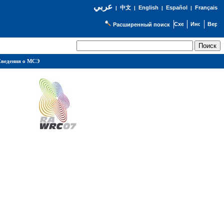
عربي
English
Español
Français
|
中文
|
|
|
Расширенный поиск
ведения о МСЭ